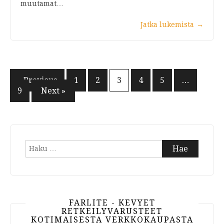
muutamat…
Jatka lukemista
→
Artikkelien
« Previous
1
2
3
4
5
…
9
Next »
selaus
Haku:
FARLITE - KEVYET
RETKEILYVARUSTEET
KOTIMAISESTA VERKKOKAUPASTA