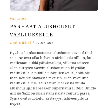
Varusteet
PARHAAT ALUSHOUSUT
VAELLUKSELLE
Ossi Määttä
/
17.06.2020
Hyvät ja hankaamattomat alushousut ovat tärkeä
asia. Ne ovat aika h*lvetin tärkeä asia silloin, kun
vaelletaan pitkiä päivämatkoja, viikosta toiseen.
Olen siirtynyt Saxxin alushousujen käyttöön
vaelluksilla ja pitkillä juoksulenkeillä, enkä ole
ihan heti vaihtamassa takaisin. Olen kokeillut
vaelluksilla mm. seuraavan merkkisiä muita
alushousuja: Icebreaker Supernatural Odlo Uniqlo
Airism Saxx on mielestäni näistä reilusti paras.
Syinä ovat muotoilu, kestävyys, lahkeenpituus,
nopea…