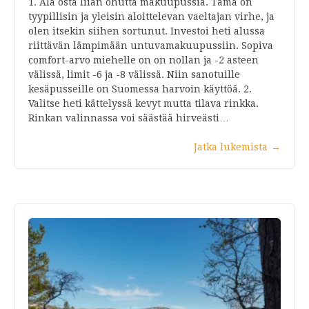
1. Älä osta liian ohutta makuupussia. Tämä on
tyypillisin ja yleisin aloittelevan vaeltajan virhe, ja
olen itsekin siihen sortunut. Investoi heti alussa
riittävän lämpimään untuvamakuupussiin. Sopiva
comfort-arvo miehelle on on nollan ja -2 asteen
välissä, limit -6 ja -8 välissä. Niin sanotuille
kesäpusseille on Suomessa harvoin käyttöä. 2.
Valitse heti kättelyssä kevyt mutta tilava rinkka.
Rinkan valinnassa voi säästää hirveästi…
Jatka lukemista
→