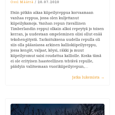
Ossi Määttä
/
20.07.2020
Etsin pitkän aikaa kiipeilyreppua korvaamaan
vanhaa reppua, jossa olen kuljettanut
kiipeilykamoja. Vanhan repun (tavallinen
Timberlandin reppu) olkain alkoi repeytyä jo toisen
kerran, ja uudestaan ompeleminen olisi ollut enää
tekohengitystä. Tarkoituksena uudella repulla oli
siis olla pääasiassa arkinen kalliokiipeilyreppu,
jossa kengät, valjaat, köysi, räkki ja muut
kiipeilyromut saisi roudattua kalliolle. Koska tämä
ei ole erityisen haasteellinen tehtävä repulle,
päädyin valitsemaan vuorikiipeilyrepun,…
Jatka lukemista
→