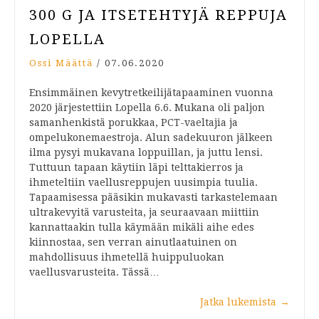
300 G JA ITSETEHTYJÄ REPPUJA
LOPELLA
Ossi Määttä
/
07.06.2020
Ensimmäinen kevytretkeilijätapaaminen vuonna
2020 järjestettiin Lopella 6.6. Mukana oli paljon
samanhenkistä porukkaa, PCT-vaeltajia ja
ompelukonemaestroja. Alun sadekuuron jälkeen
ilma pysyi mukavana loppuillan, ja juttu lensi.
Tuttuun tapaan käytiin läpi telttakierros ja
ihmeteltiin vaellusreppujen uusimpia tuulia.
Tapaamisessa pääsikin mukavasti tarkastelemaan
ultrakevyitä varusteita, ja seuraavaan miittiin
kannattaakin tulla käymään mikäli aihe edes
kiinnostaa, sen verran ainutlaatuinen on
mahdollisuus ihmetellä huippuluokan
vaellusvarusteita. Tässä…
Jatka lukemista
→