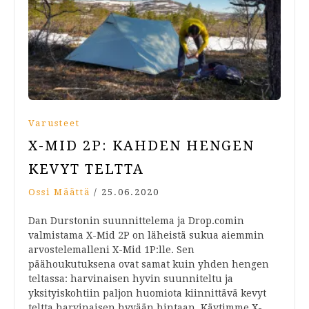
Varusteet
X-MID 2P: KAHDEN HENGEN
KEVYT TELTTA
Ossi Määttä
/
25.06.2020
Dan Durstonin suunnittelema ja Drop.comin
valmistama X-Mid 2P on läheistä sukua aiemmin
arvostelemalleni X-Mid 1P:lle. Sen
päähoukutuksena ovat samat kuin yhden hengen
teltassa: harvinaisen hyvin suunniteltu ja
yksityiskohtiin paljon huomiota kiinnittävä kevyt
teltta harvinaisen hyvään hintaan. Käytimme X-