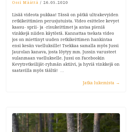
Ossi Määttä
/
26.05.2020
Lisää videota pukkaa! Tässä on pätkä ultrakevyiden
retkikeittimien perusjutuista. Video esittelee kevyet
kaasu- sprii- ja -risukeittimet ja antaa pieniä
vinkkejä niiden käytöstä. Kannattaa tsekata video
jos on miettinyt uuden retkikeittimen hankintaa
ensi kesän vaelluksille! Tsekkaa samalla myös Jussi
Jaurolan kanava, josta löytyy mm. Jussin varusteet
sulanmaan vaellukselle. Jussi on Facebookin
Kevytretkeilijät-ryhmän aktiivi, ja hyviä vinkkejä on
saatavilla myös täältä! …
Jatka lukemista
→