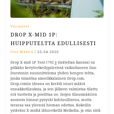
Varusteet
DROP X-MID 1P:
HUIPPUTELTTA EDULLISESTI
Ossi Määttä
/
22.04.2020
Drop X-mid 1P Tent (792 g sisäteltan kanssa) on
pitkään kevytretkeilypiireissä vaikuttaneen Dan
Durstonin suunnittelema yhden hengen teltta,
jonka toimittaa amerikkalainen Drop.com.
Drop.comin ideana on kerätä suuri määrä
ennakkotilauksia, ja sen jälkeen valmistaa tilattu
erä tuotteita ja postittaa ne. Isojen tilausmäärien
ansiosta hinnat pysyvät kohtuullisena, mutta
tavaraa saa yleensä hieman odottaa. Kokeilin
ystäväni X-midiä lähiretkellä Meikolla, ja otin siitä