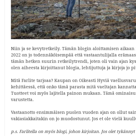
Niin ja se kevytretkeily. Tämän blogin aloittamisen aikaan 
2022 on jo todennäköisempää että vastaantulijalla erämaa
tämän hetken suurin retkeilytrendi, joten oli vain ajan ky
olen aiheesta kirjoittanut blogia, lehtijuttuja ja kirjoja jo
Mitä Farlite tarjoaa? Kaupan on Oikeasti Hyviä vaellusvarust
kehittäessä, että onko tämä parasta mitä vaeltajan kannatta
Tuotteet voi myös lajitella painon mukaan. Tämä ominaisuu
varustetta.
Vastaanotto ensimmäisen puolen vuoden ajan on ollut sairaan
vakiasiakkaitakin on jo muodostunut. Jos et ole vielä kuu
p.s. Farlitella on myös blogi, johon kirjoitan. Jos olet tykänny