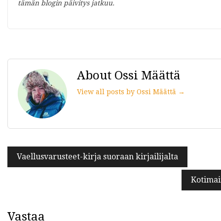
tämän blogin päivitys jatkuu.
About Ossi Määttä
View all posts by Ossi Määttä →
Artikkelien
Vaellusvarusteet-kirja suoraan kirjailijalta
selaus
Kotimai
Vastaa