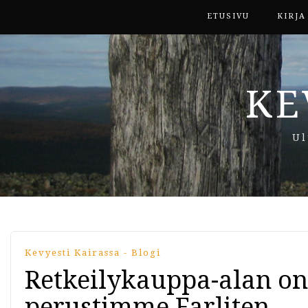
ETUSIVU
KIRJA
KE
Ul
Kevyesti Kairassa - Blogi
Retkeilykauppa-alan on
perustimme Farliten