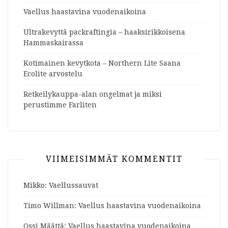
Vaellus haastavina vuodenaikoina
Ultrakevyttä packraftingia – haaksirikkoisena
Hammaskairassa
Kotimainen kevytkota – Northern Lite Saana
Ecolite arvostelu
Retkeilykauppa-alan ongelmat ja miksi
perustimme Farliten
VIIMEISIMMÄT KOMMENTIT
Mikko
:
Vaellussauvat
Timo Willman
:
Vaellus haastavina vuodenaikoina
Ossi Määttä
:
Vaellus haastavina vuodenaikoina