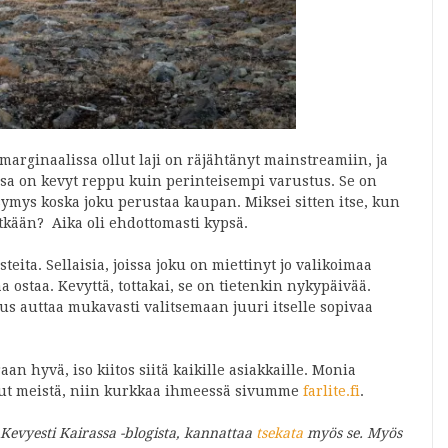
marginaalissa ollut laji on räjähtänyt mainstreamiin, ja
ssa on kevyt reppu kuin perinteisempi varustus. Se on
symys koska joku perustaa kaupan. Miksei sitten itse, kun
 pitkään? Aika oli ehdottomasti kypsä.
eita. Sellaisia, joissa joku on miettinyt jo valikoimaa
a ostaa. Kevyttä, tottakai, se on tietenkin nykypäivää.
s auttaa mukavasti valitsemaan juuri itselle sopivaa
 hyvä, iso kiitos siitä kaikille asiakkaille. Monia
llut meistä, niin kurkkaa ihmeessä sivumme
farlite.fi
.
t Kevyesti Kairassa -blogista, kannattaa
tsekata
myös se. Myös