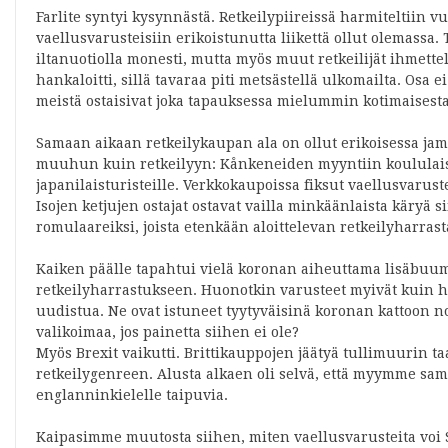
Farlite syntyi kysynnästä. Retkeilypiireissä harmiteltiin vuo
vaellusvarusteisiin erikoistunutta liikettä ollut olemassa.
iltanuotiolla monesti, mutta myös muut retkeilijät ihmett
hankaloitti, sillä tavaraa piti metsästellä ulkomailta. Osa
meistä ostaisivat joka tapauksessa mielummin kotimaisesta
Samaan aikaan retkeilykaupan ala on ollut erikoisessa jam
muuhun kuin retkeilyyn: Kånkeneiden myyntiin koululais
japanilaisturisteille. Verkkokaupoissa fiksut vaellusvarus
Isojen ketjujen ostajat ostavat vailla minkäänlaista käryä 
romulaareiksi, joista etenkään aloittelevan retkeilyharras
Kaiken päälle tapahtui vielä koronan aiheuttama lisäbuu
retkeilyharrastukseen. Huonotkin varusteet myivät kuin häk
uudistua. Ne ovat istuneet tyytyväisinä koronan kattoon n
valikoimaa, jos painetta siihen ei ole?
Myös Brexit vaikutti. Brittikauppojen jäätyä tullimuurin taa
retkeilygenreen. Alusta alkaen oli selvä, että myymme sam
englanninkielelle taipuvia.
Kaipasimme muutosta siihen, miten vaellusvarusteita voi 