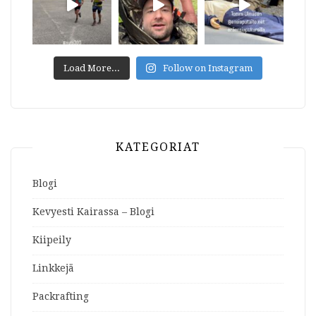
Load More...
Follow on Instagram
KATEGORIAT
Blogi
Kevyesti Kairassa – Blogi
Kiipeily
Linkkejä
Packrafting