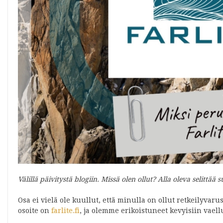
Välillä päivitystä blogiin. Missä olen ollut? Alla oleva selitt
Osa ei vielä ole kuullut, että minulla on ollut retkeilyv
osoite on
farlite.fi
, ja olemme erikoistuneet kevyisiin vael