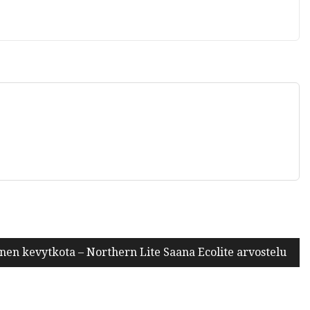
nen kevytkota – Northern Lite Saana Ecolite arvostelu