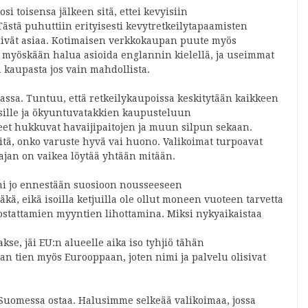
si toisensa jälkeen sitä, ettei kevyisiin
 Tästä puhuttiin erityisesti kevytretkeilytapaamisten
elivät asiaa. Kotimaisen verkkokaupan puute myös
 ei myöskään halua asioida englannin kielellä, ja useimmat
 kaupasta jos vain mahdollista.
assa. Tuntuu, että retkeilykaupoissa keskitytään kaikkeen
ille ja ökyuntuvatakkien kaupusteluun
teet hukkuvat havaijipaitojen ja muun silpun sekaan.
siitä, onko varuste hyvä vai huono. Valikoimat turpoavat
tajan on vaikea löytää yhtään mitään.
mi jo ennestään suosioon nousseeseen
ä, eikä isoilla ketjuilla ole ollut moneen vuoteen tarvetta
ostattamien myyntien lihottamina. Miksi nykyaikaistaa
kse, jäi EU:n alueelle aika iso tyhjiö tähän
an tien myös Eurooppaan, joten nimi ja palvelu olisivat
Suomessa ostaa. Halusimme selkeää valikoimaa, jossa