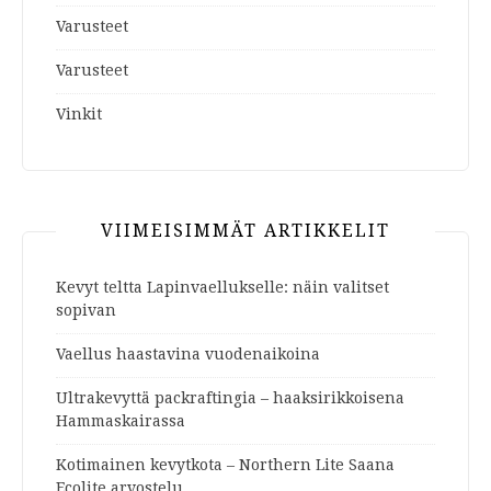
Varusteet
Varusteet
Vinkit
VIIMEISIMMÄT ARTIKKELIT
Kevyt teltta Lapinvaellukselle: näin valitset
sopivan
Vaellus haastavina vuodenaikoina
Ultrakevyttä packraftingia – haaksirikkoisena
Hammaskairassa
Kotimainen kevytkota – Northern Lite Saana
Ecolite arvostelu