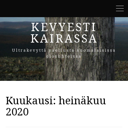
KEVYESTI
KAIRASSA
Ultrakevyttä vaellusta suomalaisissa
olosuhteissa
Kuukausi:
heinäkuu
2020