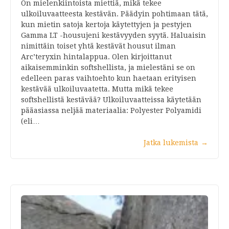
On mielenkiintoista miettiä, mikä tekee
ulkoiluvaatteesta kestävän. Päädyin pohtimaan tätä,
kun mietin satoja kertoja käytettyjen ja pestyjen
Gamma LT -housujeni kestävyyden syytä. Haluaisin
nimittäin toiset yhtä kestävät housut ilman
Arc’teryxin hintalappua. Olen kirjoittanut
aikaisemminkin softshellista, ja mielestäni se on
edelleen paras vaihtoehto kun haetaan erityisen
kestävää ulkoiluvaatetta. Mutta mikä tekee
softshellistä kestävää? Ulkoiluvaatteissa käytetään
pääasiassa neljää materiaalia: Polyester Polyamidi
(eli…
Jatka lukemista
→