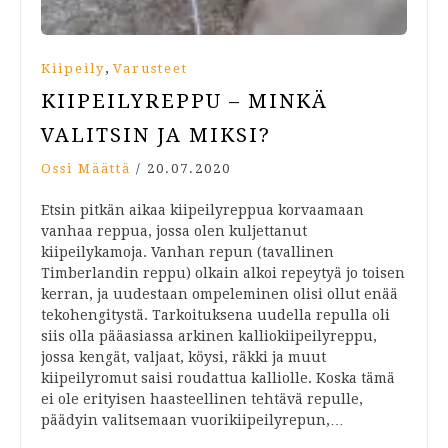
,
Kiipeily
Varusteet
KIIPEILYREPPU – MINKÄ
VALITSIN JA MIKSI?
Ossi Määttä
/
20.07.2020
Etsin pitkän aikaa kiipeilyreppua korvaamaan
vanhaa reppua, jossa olen kuljettanut
kiipeilykamoja. Vanhan repun (tavallinen
Timberlandin reppu) olkain alkoi repeytyä jo toisen
kerran, ja uudestaan ompeleminen olisi ollut enää
tekohengitystä. Tarkoituksena uudella repulla oli
siis olla pääasiassa arkinen kalliokiipeilyreppu,
jossa kengät, valjaat, köysi, räkki ja muut
kiipeilyromut saisi roudattua kalliolle. Koska tämä
ei ole erityisen haasteellinen tehtävä repulle,
päädyin valitsemaan vuorikiipeilyrepun,…