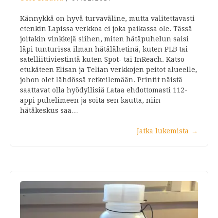
Kännykkä on hyvä turvaväline, mutta valitettavasti
etenkin Lapissa verkkoa ei joka paikassa ole. Tässä
joitakin vinkkejä siihen, miten hätäpuhelun saisi
läpi tunturissa ilman hätälähetinä, kuten PLB tai
satelliittiviestintä kuten Spot- tai InReach. Katso
etukäteen Elisan ja Telian verkkojen peitot alueelle,
johon olet lähdössä retkeilemään. Printit näistä
saattavat olla hyödyllisiä Lataa ehdottomasti 112-
appi puhelimeen ja soita sen kautta, niin
hätäkeskus saa…
Jatka lukemista
→