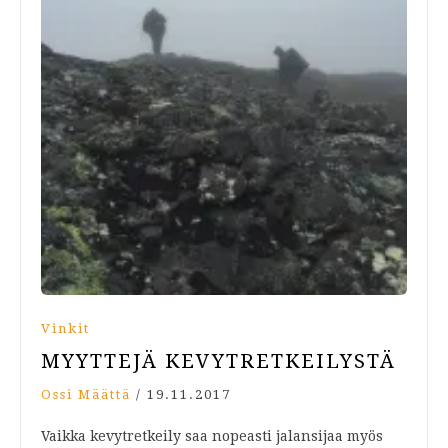
Vinkit
MYYTTEJÄ KEVYTRETKEILYSTÄ
Ossi Määttä
/
19.11.2017
Vaikka kevytretkeily saa nopeasti jalansijaa myös