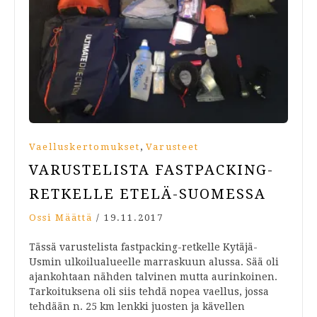
,
Vaelluskertomukset
Varusteet
VARUSTELISTA FASTPACKING-
RETKELLE ETELÄ-SUOMESSA
Ossi Määttä
/
19.11.2017
Tässä varustelista fastpacking-retkelle Kytäjä-
Usmin ulkoilualueelle marraskuun alussa. Sää oli
ajankohtaan nähden talvinen mutta aurinkoinen.
Tarkoituksena oli siis tehdä nopea vaellus, jossa
tehdään n. 25 km lenkki juosten ja kävellen