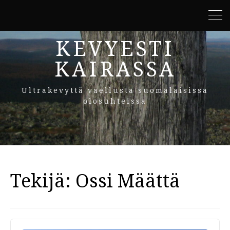
KEVYESTI
KAIRASSA
Ultrakevyttä vaellusta suomalaisissa
olosuhteissa
Tekijä:
Ossi Määttä