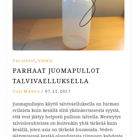
,
Varusteet
Vinkit
PARHAAT JUOMAPULLOT
TALVI­VAELLUKSELLA
Ossi Määttä
/
07.12.2017
Juomapullojen käyttö talvivaelluksella on hieman
erilaista kuin kesällä siitä yksinkertaisesta syystä,
että vesi jäätyy helposti pulloon talvella. Nesteytys
talviolosuhteissa on kuitenkin yhtä tärkeää kuin
kesällä, joten asia on tärkeää huomoida. Veden
jäätymisessä kestää olosuhteista riippuen kahdesta