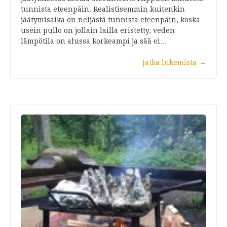
tunnista eteenpäin. Realistisemmin kuitenkin
jäätymisaika on neljästä tunnista eteenpäin, koska
usein pullo on jollain lailla eristetty, veden
lämpötila on alussa korkeampi ja sää ei…
Jatka lukemista
→