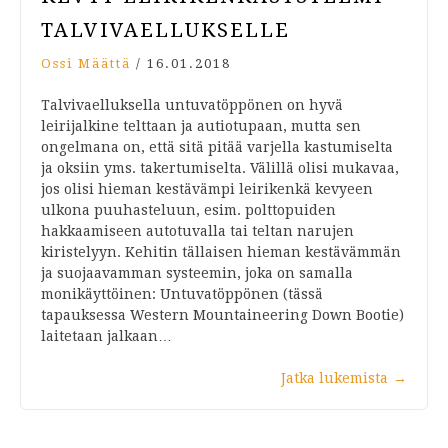
TALVI­VAELLUKSELLE
Ossi Määttä
/
16.01.2018
Talvivaelluksella untuvatöppönen on hyvä
leirijalkine telttaan ja autiotupaan, mutta sen
ongelmana on, että sitä pitää varjella kastumiselta
ja oksiin yms. takertumiselta. Välillä olisi mukavaa,
jos olisi hieman kestävämpi leirikenkä kevyeen
ulkona puuhasteluun, esim. polttopuiden
hakkaamiseen autotuvalla tai teltan narujen
kiristelyyn. Kehitin tällaisen hieman kestävämmän
ja suojaavamman systeemin, joka on samalla
monikäyttöinen: Untuvatöppönen (tässä
tapauksessa Western Mountaineering Down Bootie)
laitetaan jalkaan…
Jatka lukemista
→