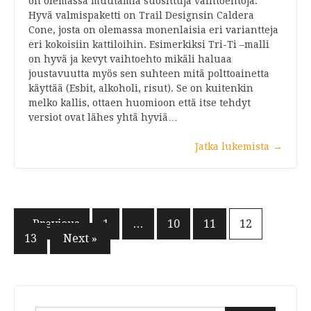
on olemassa muutamia suosittuja vaihtoehtoja.
Hyvä valmispaketti on Trail Designsin Caldera
Cone, josta on olemassa monenlaisia eri variantteja
eri kokoisiin kattiloihin. Esimerkiksi Tri-Ti –malli
on hyvä ja kevyt vaihtoehto mikäli haluaa
joustavuutta myös sen suhteen mitä polttoainetta
käyttää (Esbit, alkoholi, risut). Se on kuitenkin
melko kallis, ottaen huomioon että itse tehdyt
versiot ovat lähes yhtä hyviä…
Jatka lukemista
→
Artikkelien
« Previous
1
…
10
11
12
13
Next »
selaus