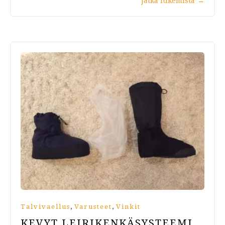
Jatka lukemista
→
,
,
Talvivaellus
Varusteet
Vinkit
KEVYT LEIRIKENKÄ­SYSTEEMI